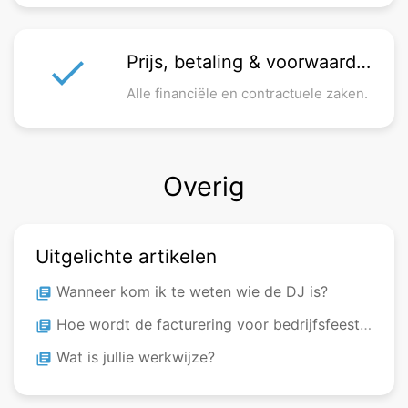
check
Prijs, betaling & voorwaarden
Alle financiële en contractuele zaken.
Overig
Uitgelichte artikelen
Wanneer kom ik te weten wie de DJ is?
library_books
Hoe wordt de facturering voor bedrijfsfeesten afgehandeld?
library_books
Wat is jullie werkwijze?
library_books