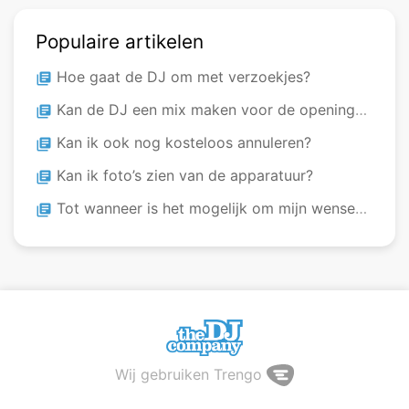
Populaire artikelen
Hoe gaat de DJ om met verzoekjes?
library_books
Kan de DJ een mix maken voor de openingsdans?
library_books
Kan ik ook nog kosteloos annuleren?
library_books
Kan ik foto’s zien van de apparatuur?
library_books
Tot wanneer is het mogelijk om mijn wensen te wijzigen?
library_books
Wij gebruiken Trengo