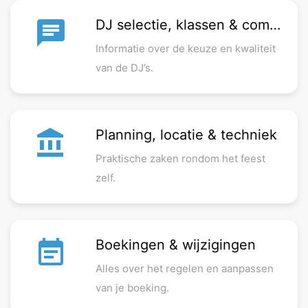
chat
DJ selectie, klassen & communicatie
Informatie over de keuze en kwaliteit
van de DJ’s.
account_balance
Planning, locatie & techniek
Praktische zaken rondom het feest
zelf.
event_note
Boekingen & wijzigingen
Alles over het regelen en aanpassen
van je boeking.