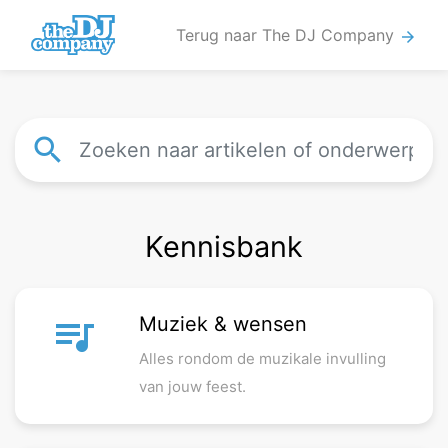
Terug naar The DJ Company
arrow_forward
search
Kennisbank
queue_music
Muziek & wensen
Alles rondom de muzikale invulling
van jouw feest.